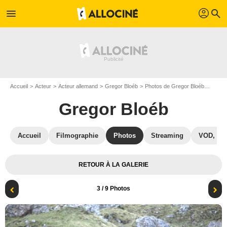
profil
menu
search
Accueil
Acteur
Acteur allemand
Gregor Bloéb
Photos de Gregor Bloéb
Photo
Gregor Bloéb
Accueil
Filmographie
Photos
Streaming
VOD, DV
RETOUR À LA GALERIE
3
/ 9 Photos