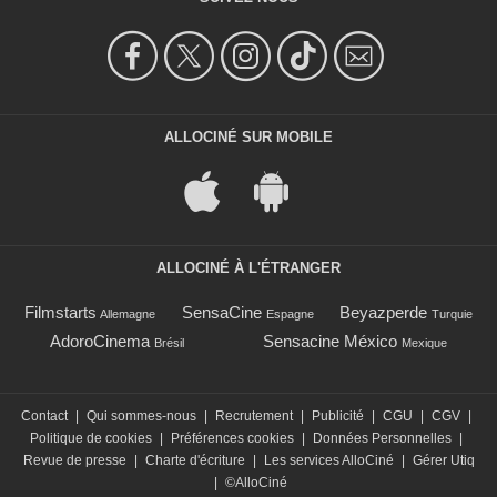
ALLOCINÉ SUR MOBILE
ALLOCINÉ À L'ÉTRANGER
Filmstarts
SensaCine
Beyazperde
Allemagne
Espagne
Turquie
AdoroCinema
Sensacine México
Brésil
Mexique
Contact
|
Qui sommes-nous
|
Recrutement
|
Publicité
|
CGU
|
CGV
|
Politique de cookies
|
Préférences cookies
|
Données Personnelles
|
Revue de presse
|
Charte d'écriture
|
Les services AlloCiné
|
Gérer Utiq
|
©AlloCiné