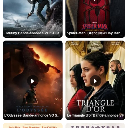
Mutiny Bande-annonce VO STFR
Spider-Man: Brand New Day Bande-annonce VO STFR
L'Odyssée Bande-annonce VO STFR
Le Triangle d'or Bande-annonce VF