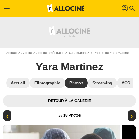
profil
menu
search
Accueil
Actrice
Actrice américaine
Yara Martinez
Photos de Yara Martinez
De
Yara Martinez
Accueil
Filmographie
Photos
Streaming
VOD, DV
RETOUR À LA GALERIE
3
/ 18 Photos