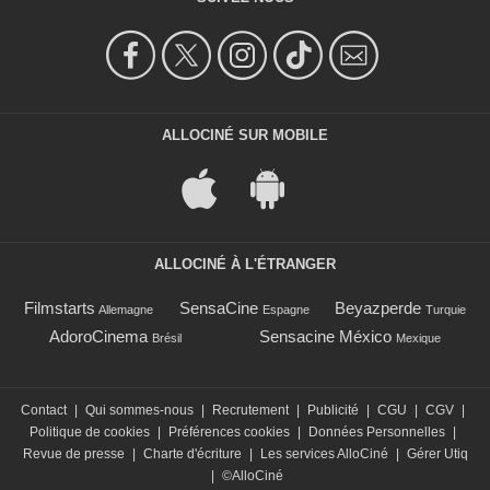
ALLOCINÉ SUR MOBILE
ALLOCINÉ À L'ÉTRANGER
Filmstarts
SensaCine
Beyazperde
Allemagne
Espagne
Turquie
AdoroCinema
Sensacine México
Brésil
Mexique
Contact
|
Qui sommes-nous
|
Recrutement
|
Publicité
|
CGU
|
CGV
|
Politique de cookies
|
Préférences cookies
|
Données Personnelles
|
Revue de presse
|
Charte d'écriture
|
Les services AlloCiné
|
Gérer Utiq
|
©AlloCiné