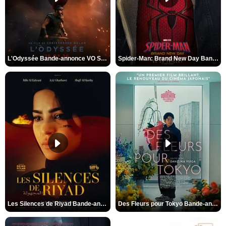
L'Odyssée Bande-annonce VO STFR
Spider-Man: Brand New Day Bande-annonce VO STFR
Les Silences de Riyad Bande-annonce VO STFR
Des Fleurs pour Tokyo Bande-annonce VO STFR