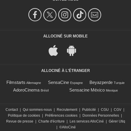
ALLOCINÉ SUR MOBILE
ALLOCINÉ À L'ÉTRANGER
Filmstarts
SensaCine
Beyazperde
Allemagne
Espagne
Turquie
AdoroCinema
Sensacine México
Brésil
Mexique
Contact
|
Qui sommes-nous
|
Recrutement
|
Publicité
|
CGU
|
CGV
|
Politique de cookies
|
Préférences cookies
|
Données Personnelles
|
Revue de presse
|
Charte d'écriture
|
Les services AlloCiné
|
Gérer Utiq
|
©AlloCiné