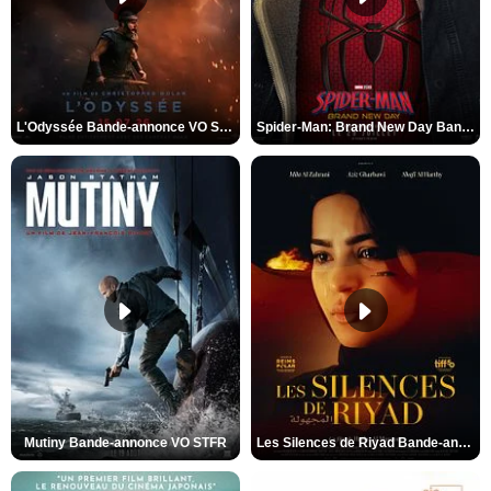
L'Odyssée Bande-annonce VO STFR
Spider-Man: Brand New Day Bande-annonce VO STFR
Mutiny Bande-annonce VO STFR
Les Silences de Riyad Bande-annonce VO STFR