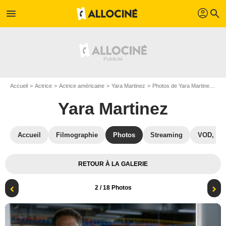
profil
menu
search
Accueil
Actrice
Actrice américaine
Yara Martinez
Photos de Yara Martinez
Bu
Yara Martinez
Accueil
Filmographie
Photos
Streaming
VOD, DV
RETOUR À LA GALERIE
2
/ 18 Photos