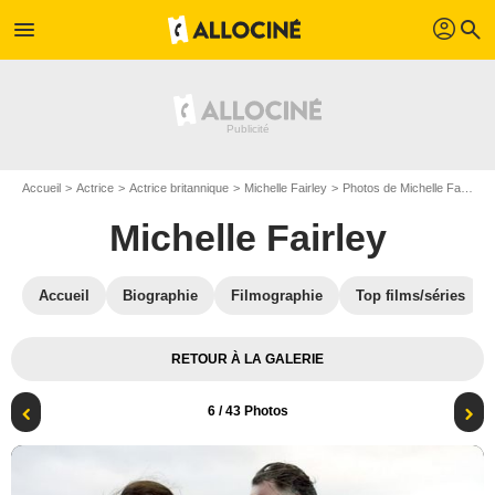
profil
menu
search
Accueil
Actrice
Actrice britannique
Michelle Fairley
Photos de Michelle Fairley
Michelle Fairley
Accueil
Biographie
Filmographie
Top films/séries
RETOUR À LA GALERIE
6
/ 43 Photos