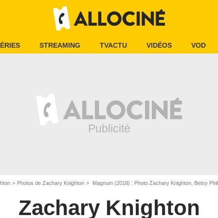
ÉRIES
STREAMING
TVACTU
VIDÉOS
VOD
hton
Photos de Zachary Knighton
Magnum (2018) : Photo Zachary Knighton, Betsy Phill
Zachary Knighton