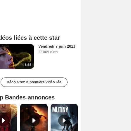
déos liées à cette star
Vendredi 7 juin 2013
23 069 vues
8:35
Découvrez la première vidéo liée
p Bandes-annonces
Spider-Man: Brand New Day Bande-annonce VO STFR
L'Odyssée Bande-annonce VO STFR
Mutiny Bande-annonce VO STFR