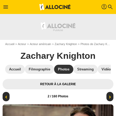
profil
menu
search
Accueil
Acteur
Acteur américain
Zachary Knighton
Photos de Zachary Knighton
Zachary Knighton
Accueil
Filmographie
Photos
Streaming
Vidéos
RETOUR À LA GALERIE
2
/ 160 Photos