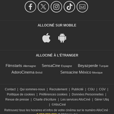
ALLOCINÉ SUR MOBILE
ALLOCINÉ À L'ÉTRANGER
Filmstarts
SensaCine
Beyazperde
Allemagne
Espagne
Turquie
AdoroCinema
Sensacine México
Brésil
Mexique
Contact
|
Qui sommes-nous
|
Recrutement
|
Publicité
|
CGU
|
CGV
|
Politique de cookies
|
Préférences cookies
|
Données Personnelles
|
Revue de presse
|
Charte d'écriture
|
Les services AlloCiné
|
Gérer Utiq
|
©AlloCiné
Retrouvez tous les horaires et infos de votre cinéma sur le numéro AlloCiné :