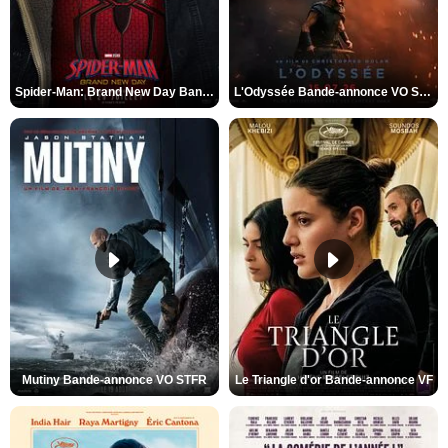
Spider-Man: Brand New Day Bande-annonce VO STFR
L'Odyssée Bande-annonce VO STFR
Mutiny Bande-annonce VO STFR
Le Triangle d'or Bande-annonce VF