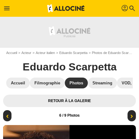
profil
menu
search
Accueil
Acteur
Acteur italien
Eduardo Scarpetta
Photos de Eduardo Scarpetta
Eduardo Scarpetta
Accueil
Filmographie
Photos
Streaming
VOD, DV
RETOUR À LA GALERIE
6
/ 9 Photos