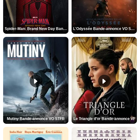
Spider-Man: Brand New Day Bande-annonce VO STFR
L'Odyssée Bande-annonce VO STFR
Mutiny Bande-annonce VO STFR
Le Triangle d'or Bande-annonce VF