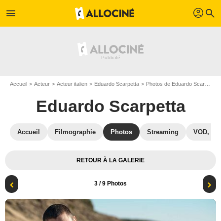
profil
menu
search
Accueil
Acteur
Acteur italien
Eduardo Scarpetta
Photos de Eduardo Scarpetta
Eduardo Scarpetta
Accueil
Filmographie
Photos
Streaming
VOD, DV
RETOUR À LA GALERIE
3
/ 9 Photos