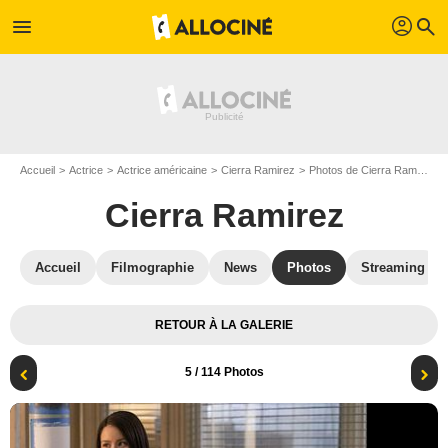
profil
menu
search
Accueil
Actrice
Actrice américaine
Cierra Ramirez
Photos de Cierra Ramirez
Cierra Ramirez
Accueil
Filmographie
News
Photos
Streaming
RETOUR À LA GALERIE
5
/ 114 Photos