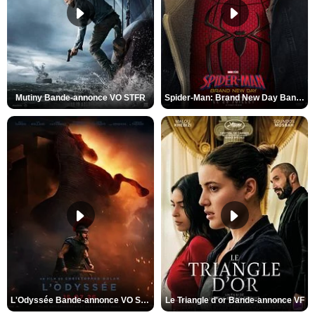
Mutiny Bande-annonce VO STFR
Spider-Man: Brand New Day Bande-annonce VO STFR
L'Odyssée Bande-annonce VO STFR
Le Triangle d'or Bande-annonce VF