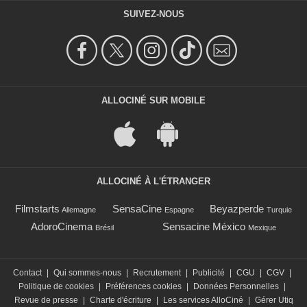
SUIVEZ-NOUS
ALLOCINÉ SUR MOBILE
ALLOCINÉ À L'ÉTRANGER
Filmstarts
SensaCine
Beyazperde
Allemagne
Espagne
Turquie
AdoroCinema
Sensacine México
Brésil
Mexique
Contact
|
Qui sommes-nous
|
Recrutement
|
Publicité
|
CGU
|
CGV
|
Politique de cookies
|
Préférences cookies
|
Données Personnelles
|
Revue de presse
|
Charte d'écriture
|
Les services AlloCiné
|
Gérer Utiq