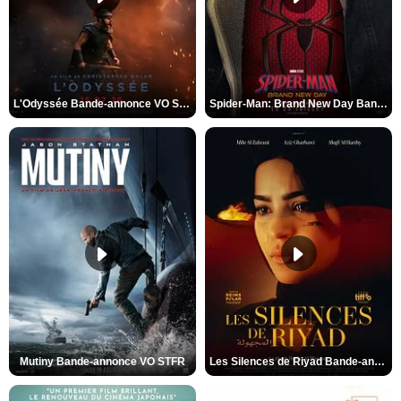
L'Odyssée Bande-annonce VO STFR
Spider-Man: Brand New Day Bande-annonce VO STFR
Mutiny Bande-annonce VO STFR
Les Silences de Riyad Bande-annonce VO STFR