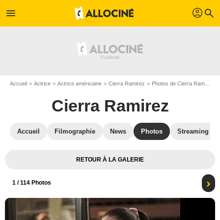
profil
menu
search
Accueil
Actrice
Actrice américaine
Cierra Ramirez
Photos de Cierra Ramirez
Cierra Ramirez
Accueil
Filmographie
News
Photos
Streaming
RETOUR À LA GALERIE
1
/ 114 Photos