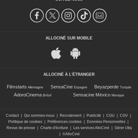
ALLOCINÉ SUR MOBILE
ALLOCINÉ À L'ÉTRANGER
Filmstarts
SensaCine
Beyazperde
Allemagne
Espagne
Turquie
AdoroCinema
Sensacine México
Brésil
Mexique
Contact
|
Qui sommes-nous
|
Recrutement
|
Publicité
|
CGU
|
CGV
|
Politique de cookies
|
Préférences cookies
|
Données Personnelles
|
Revue de presse
|
Charte d'écriture
|
Les services AlloCiné
|
Gérer Utiq
|
©AlloCiné