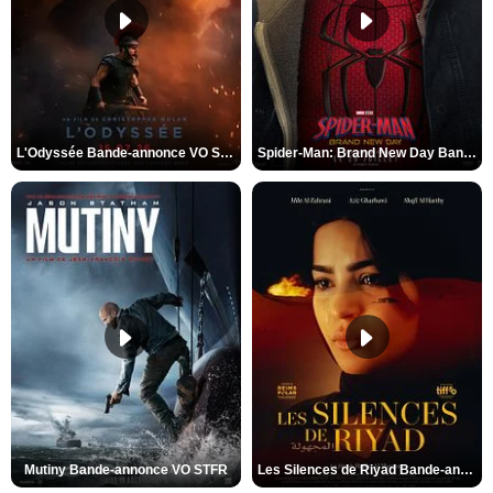
L'Odyssée Bande-annonce VO STFR
Spider-Man: Brand New Day Bande-annonce VO STFR
Mutiny Bande-annonce VO STFR
Les Silences de Riyad Bande-annonce VO STFR