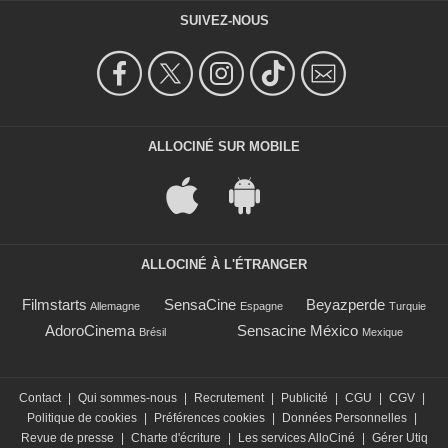
SUIVEZ-NOUS
ALLOCINÉ SUR MOBILE
ALLOCINÉ À L'ÉTRANGER
Filmstarts
SensaCine
Beyazperde
Allemagne
Espagne
Turquie
AdoroCinema
Sensacine México
Brésil
Mexique
Contact
|
Qui sommes-nous
|
Recrutement
|
Publicité
|
CGU
|
CGV
|
Politique de cookies
|
Préférences cookies
|
Données Personnelles
|
Revue de presse
|
Charte d'écriture
|
Les services AlloCiné
|
Gérer Utiq