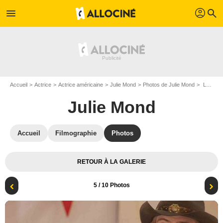
profil
menu
search
Accueil
Actrice
Actrice américaine
Julie Mond
Photos de Julie Mond
La Saison des amours (TV) : Photo Julie Mond, Trevor Donovan
Julie Mond
Accueil
Filmographie
Photos
RETOUR À LA GALERIE
5
/ 10 Photos