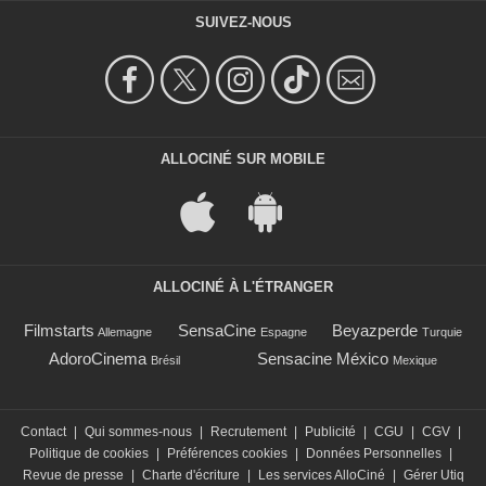
SUIVEZ-NOUS
ALLOCINÉ SUR MOBILE
ALLOCINÉ À L'ÉTRANGER
Filmstarts
SensaCine
Beyazperde
Allemagne
Espagne
Turquie
AdoroCinema
Sensacine México
Brésil
Mexique
Contact
|
Qui sommes-nous
|
Recrutement
|
Publicité
|
CGU
|
CGV
|
Politique de cookies
|
Préférences cookies
|
Données Personnelles
|
Revue de presse
|
Charte d'écriture
|
Les services AlloCiné
|
Gérer Utiq