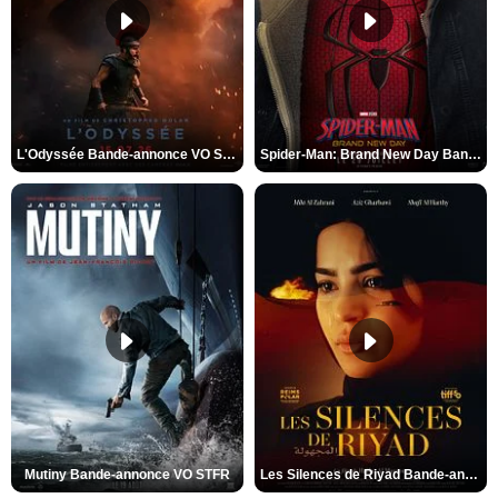
L'Odyssée Bande-annonce VO STFR
Spider-Man: Brand New Day Bande-annonce VO STFR
Mutiny Bande-annonce VO STFR
Les Silences de Riyad Bande-annonce VO STFR