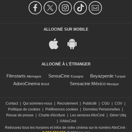
ALLOCINÉ SUR MOBILE
ALLOCINÉ À L'ÉTRANGER
Filmstarts
SensaCine
Beyazperde
Allemagne
Espagne
Turquie
AdoroCinema
Sensacine México
Brésil
Mexique
Contact
|
Qui sommes-nous
|
Recrutement
|
Publicité
|
CGU
|
CGV
|
Politique de cookies
|
Préférences cookies
|
Données Personnelles
|
Revue de presse
|
Charte d'écriture
|
Les services AlloCiné
|
Gérer Utiq
|
©AlloCiné
Retrouvez tous les horaires et infos de votre cinéma sur le numéro AlloCiné :