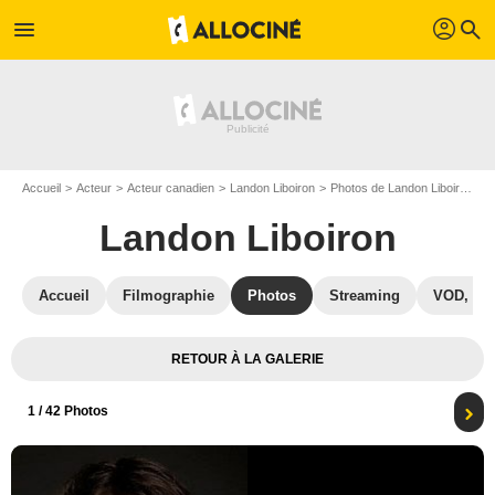
profil
menu
search
Accueil
Acteur
Acteur canadien
Landon Liboiron
Photos de Landon Liboiron
A
Landon Liboiron
Accueil
Filmographie
Photos
Streaming
VOD, DV
RETOUR À LA GALERIE
1
/ 42 Photos