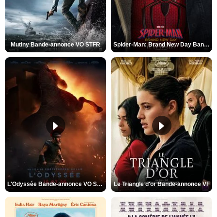
Mutiny Bande-annonce VO STFR
Spider-Man: Brand New Day Bande-annonce VO STFR
L'Odyssée Bande-annonce VO STFR
Le Triangle d'or Bande-annonce VF