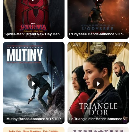
Spider-Man: Brand New Day Bande-annonce VO STFR
L'Odyssée Bande-annonce VO STFR
Mutiny Bande-annonce VO STFR
Le Triangle d'or Bande-annonce VF