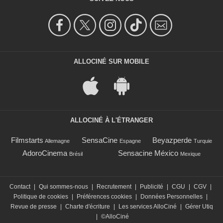
ALLOCINÉ SUR MOBILE
ALLOCINÉ À L'ÉTRANGER
Filmstarts
SensaCine
Beyazperde
Allemagne
Espagne
Turquie
AdoroCinema
Sensacine México
Brésil
Mexique
Contact
|
Qui sommes-nous
|
Recrutement
|
Publicité
|
CGU
|
CGV
|
Politique de cookies
|
Préférences cookies
|
Données Personnelles
|
Revue de presse
|
Charte d'écriture
|
Les services AlloCiné
|
Gérer Utiq
|
©AlloCiné