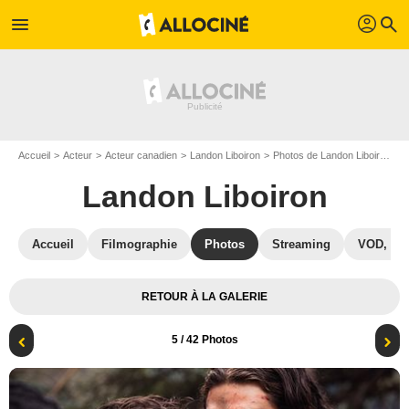
profil
menu
search
Accueil
Acteur
Acteur canadien
Landon Liboiron
Photos de Landon Liboiron
F
Landon Liboiron
Accueil
Filmographie
Photos
Streaming
VOD, DV
RETOUR À LA GALERIE
5
/ 42 Photos