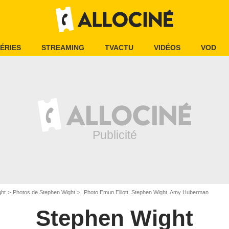
ÉRIES
STREAMING
TVACTU
VIDÉOS
VOD
ght
Photos de Stephen Wight
Photo Emun Elliott, Stephen Wight, Amy Huberman
Stephen Wight