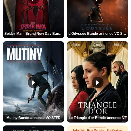
Spider-Man: Brand New Day Bande-annonce VO STFR
L'Odyssée Bande-annonce VO STFR
Mutiny Bande-annonce VO STFR
Le Triangle d'or Bande-annonce VF