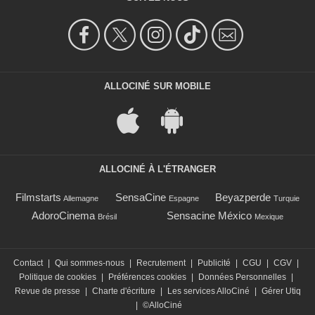
ALLOCINÉ SUR MOBILE
ALLOCINÉ À L'ÉTRANGER
Filmstarts
SensaCine
Beyazperde
Allemagne
Espagne
Turquie
AdoroCinema
Sensacine México
Brésil
Mexique
Contact
|
Qui sommes-nous
|
Recrutement
|
Publicité
|
CGU
|
CGV
|
Politique de cookies
|
Préférences cookies
|
Données Personnelles
|
Revue de presse
|
Charte d'écriture
|
Les services AlloCiné
|
Gérer Utiq
|
©AlloCiné