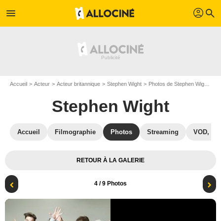
profil
menu
search
Accueil
Acteur
Acteur britannique
Stephen Wight
Photos de Stephen Wight
Ph
Stephen Wight
Accueil
Filmographie
Photos
Streaming
VOD, DV
RETOUR À LA GALERIE
4
/ 9 Photos