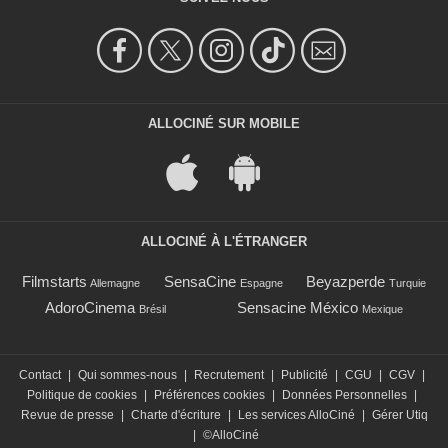
ALLOCINÉ SUR MOBILE
ALLOCINÉ À L'ÉTRANGER
Filmstarts
SensaCine
Beyazperde
Allemagne
Espagne
Turquie
AdoroCinema
Sensacine México
Brésil
Mexique
Contact
|
Qui sommes-nous
|
Recrutement
|
Publicité
|
CGU
|
CGV
|
Politique de cookies
|
Préférences cookies
|
Données Personnelles
|
Revue de presse
|
Charte d'écriture
|
Les services AlloCiné
|
Gérer Utiq
|
©AlloCiné