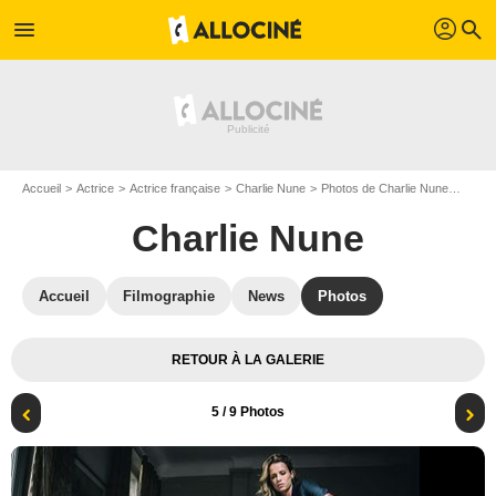
profil
menu
search
Accueil
Actrice
Actrice française
Charlie Nune
Photos de Charlie Nune
Instin
Charlie Nune
Accueil
Filmographie
News
Photos
RETOUR À LA GALERIE
5
/ 9 Photos