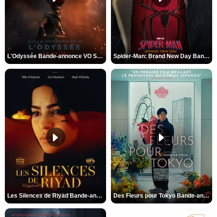
L'Odyssée Bande-annonce VO STFR
Spider-Man: Brand New Day Bande-annonce VO STFR
Les Silences de Riyad Bande-annonce VO STFR
Des Fleurs pour Tokyo Bande-annonce VO STFR