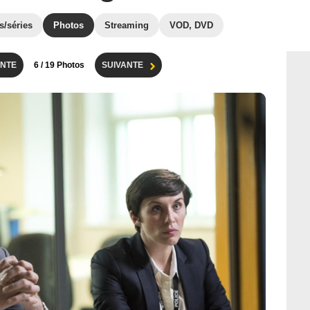
s/séries
Photos
Streaming
VOD, DVD
NTE
6
/ 19 Photos
SUIVANTE