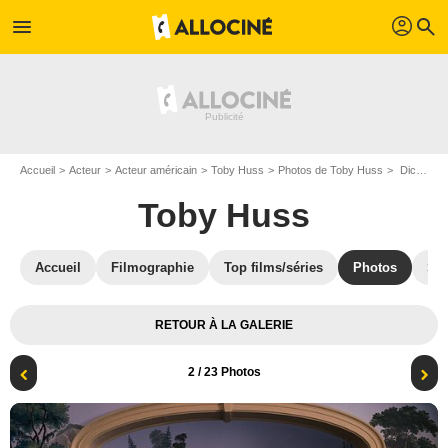
profil
menu
search
Accueil
Acteur
Acteur américain
Toby Huss
Photos de Toby Huss
Dickinson : Photo Matt Lauria, Toby Huss, Jane Krakowski, Hailee Steinfeld, Ella Hunt, Gus Birney
Toby Huss
Accueil
Filmographie
Top films/séries
Photos
St
RETOUR À LA GALERIE
2
/ 23 Photos