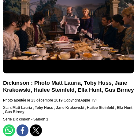
Dickinson : Photo Matt Lauria, Toby Huss, Jane
Krakowski, Hailee Steinfeld, Ella Hunt, Gus Birney
Photo ajoutée le 23 décembre 2019
Copyright Apple TV+
Stars
Matt Lauria
,
Toby Huss
,
Jane Krakowski
,
Hailee Steinfeld
,
Ella Hunt
,
Gus Birney
Serie
Dickinson - Saison 1