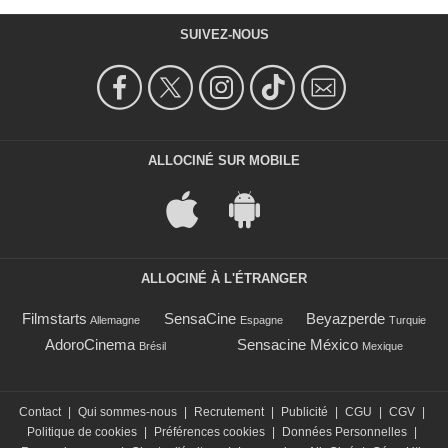
SUIVEZ-NOUS
ALLOCINÉ SUR MOBILE
ALLOCINÉ À L'ÉTRANGER
Filmstarts
SensaCine
Beyazperde
Allemagne
Espagne
Turquie
AdoroCinema
Sensacine México
Brésil
Mexique
Contact
|
Qui sommes-nous
|
Recrutement
|
Publicité
|
CGU
|
CGV
|
Politique de cookies
|
Préférences cookies
|
Données Personnelles
|