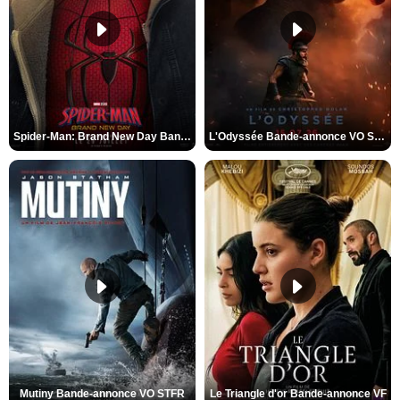
Spider-Man: Brand New Day Bande-annonce VO STFR
L'Odyssée Bande-annonce VO STFR
Mutiny Bande-annonce VO STFR
Le Triangle d'or Bande-annonce VF