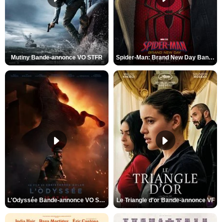
Mutiny Bande-annonce VO STFR
Spider-Man: Brand New Day Bande-annonce VO STFR
L'Odyssée Bande-annonce VO STFR
Le Triangle d'or Bande-annonce VF