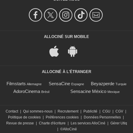
ALLOCINÉ SUR MOBILE
ALLOCINÉ À L'ÉTRANGER
Filmstarts
SensaCine
Beyazperde
Allemagne
Espagne
Turquie
AdoroCinema
Sensacine México
Brésil
Mexique
Contact
|
Qui sommes-nous
|
Recrutement
|
Publicité
|
CGU
|
CGV
|
Politique de cookies
|
Préférences cookies
|
Données Personnelles
|
Revue de presse
|
Charte d'écriture
|
Les services AlloCiné
|
Gérer Utiq
|
©AlloCiné