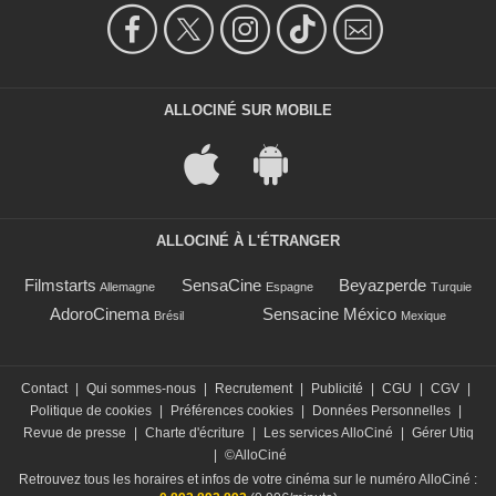
ALLOCINÉ SUR MOBILE
ALLOCINÉ À L'ÉTRANGER
Filmstarts
SensaCine
Beyazperde
Allemagne
Espagne
Turquie
AdoroCinema
Sensacine México
Brésil
Mexique
Contact
|
Qui sommes-nous
|
Recrutement
|
Publicité
|
CGU
|
CGV
|
Politique de cookies
|
Préférences cookies
|
Données Personnelles
|
Revue de presse
|
Charte d'écriture
|
Les services AlloCiné
|
Gérer Utiq
|
©AlloCiné
Retrouvez tous les horaires et infos de votre cinéma sur le numéro AlloCiné :