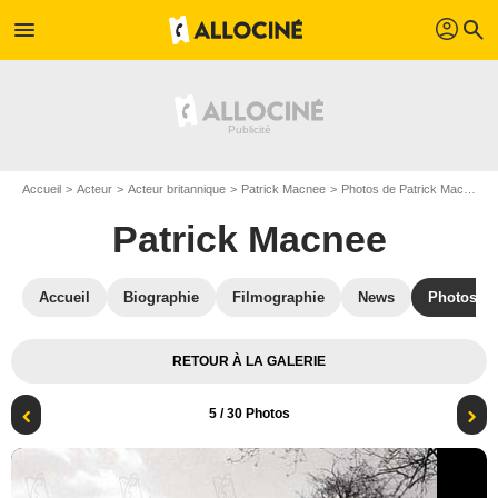
profil
menu
search
Accueil
Acteur
Acteur britannique
Patrick Macnee
Photos de Patrick Macnee
Patrick Macnee
Accueil
Biographie
Filmographie
News
Photos
RETOUR À LA GALERIE
5
/ 30 Photos