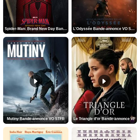
Spider-Man: Brand New Day Bande-annonce VO STFR
L'Odyssée Bande-annonce VO STFR
Mutiny Bande-annonce VO STFR
Le Triangle d'or Bande-annonce VF