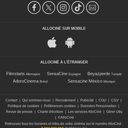
ALLOCINÉ SUR MOBILE
ALLOCINÉ À L'ÉTRANGER
Filmstarts
SensaCine
Beyazperde
Allemagne
Espagne
Turquie
AdoroCinema
Sensacine México
Brésil
Mexique
Contact
|
Qui sommes-nous
|
Recrutement
|
Publicité
|
CGU
|
CGV
|
Politique de cookies
|
Préférences cookies
|
Données Personnelles
|
Revue de presse
|
Charte d'écriture
|
Les services AlloCiné
|
Gérer Utiq
|
©AlloCiné
Retrouvez tous les horaires et infos de votre cinéma sur le numéro AlloCiné :