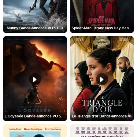
Mutiny Bande-annonce VO STFR
Spider-Man: Brand New Day Bande-annonce VO STFR
L'Odyssée Bande-annonce VO STFR
Le Triangle d'or Bande-annonce VF