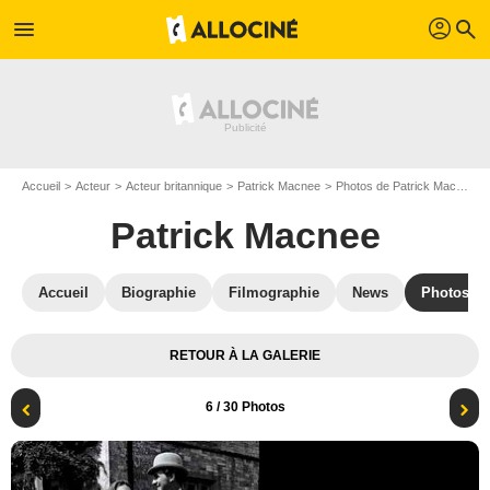
profil
menu
search
Accueil
Acteur
Acteur britannique
Patrick Macnee
Photos de Patrick Macnee
Patrick Macnee
Accueil
Biographie
Filmographie
News
Photos
RETOUR À LA GALERIE
6
/ 30 Photos