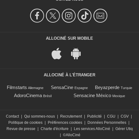
ALLOCINÉ SUR MOBILE
ALLOCINÉ À L'ÉTRANGER
Filmstarts
SensaCine
Beyazperde
Allemagne
Espagne
Turquie
AdoroCinema
Sensacine México
Brésil
Mexique
Contact
|
Qui sommes-nous
|
Recrutement
|
Publicité
|
CGU
|
CGV
|
Politique de cookies
|
Préférences cookies
|
Données Personnelles
|
Revue de presse
|
Charte d'écriture
|
Les services AlloCiné
|
Gérer Utiq
|
©AlloCiné