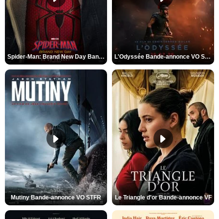
Spider-Man: Brand New Day Bande-annonce VO STFR
L'Odyssée Bande-annonce VO STFR
Mutiny Bande-annonce VO STFR
Le Triangle d'or Bande-annonce VF