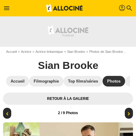
profil
menu
search
Accueil
Actrice
Actrice britannique
Sian Brooke
Photos de Sian Brooke
Tryin
Sian Brooke
Accueil
Filmographie
Top films/séries
Photos
St
RETOUR À LA GALERIE
2
/ 9 Photos