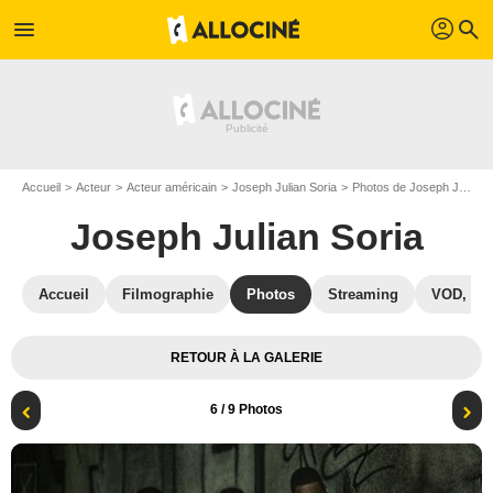
profil
menu
search
Accueil
Acteur
Acteur américain
Joseph Julian Soria
Photos de Joseph Julian Soria
Joseph Julian Soria
Accueil
Filmographie
Photos
Streaming
VOD, DV
RETOUR À LA GALERIE
6
/ 9 Photos