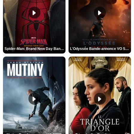
Spider-Man: Brand New Day Bande-annonce VO STFR
L'Odyssée Bande-annonce VO STFR