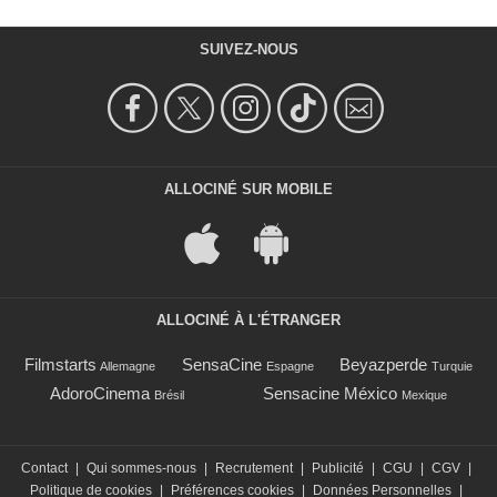
SUIVEZ-NOUS
ALLOCINÉ SUR MOBILE
ALLOCINÉ À L'ÉTRANGER
Filmstarts
SensaCine
Beyazperde
Allemagne
Espagne
Turquie
AdoroCinema
Sensacine México
Brésil
Mexique
Contact
|
Qui sommes-nous
|
Recrutement
|
Publicité
|
CGU
|
CGV
|
Politique de cookies
|
Préférences cookies
|
Données Personnelles
|