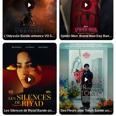
L'Odyssée Bande-annonce VO STFR
Spider-Man: Brand New Day Bande-annonce VO STFR
Les Silences de Riyad Bande-annonce VO STFR
Des Fleurs pour Tokyo Bande-annonce VO STFR