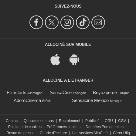
SUIVEZ-NOUS
ALLOCINÉ SUR MOBILE
ALLOCINÉ À L'ÉTRANGER
Filmstarts
SensaCine
Beyazperde
Allemagne
Espagne
Turquie
AdoroCinema
Sensacine México
Brésil
Mexique
Contact
|
Qui sommes-nous
|
Recrutement
|
Publicité
|
CGU
|
CGV
|
Politique de cookies
|
Préférences cookies
|
Données Personnelles
|
Revue de presse
|
Charte d'écriture
|
Les services AlloCiné
|
Gérer Utiq