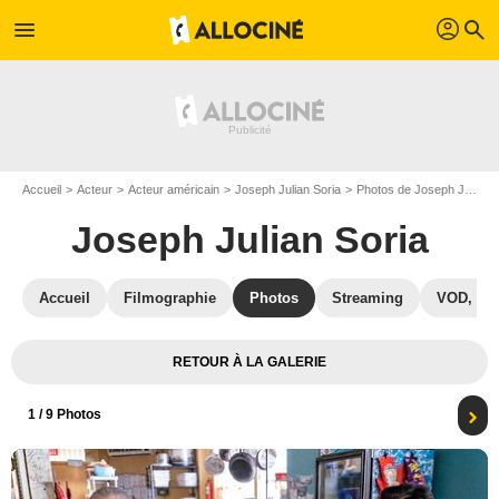
profil
menu
search
Accueil
Acteur
Acteur américain
Joseph Julian Soria
Photos de Joseph Julian Soria
Joseph Julian Soria
Accueil
Filmographie
Photos
Streaming
VOD, DV
RETOUR À LA GALERIE
1
/ 9 Photos