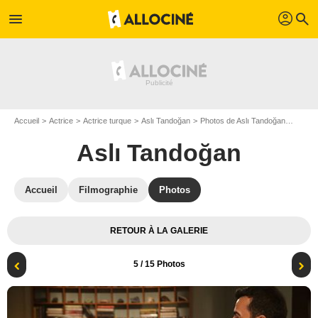
profil
menu
search
Accueil
Actrice
Actrice turque
Aslı Tandoğan
Photos de Aslı Tandoğan
Photo 
Aslı Tandoğan
Accueil
Filmographie
Photos
RETOUR À LA GALERIE
5
/ 15 Photos