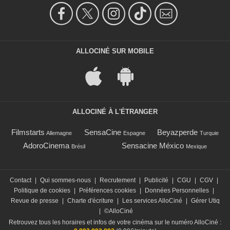
ALLOCINÉ SUR MOBILE
ALLOCINÉ À L'ÉTRANGER
Filmstarts
SensaCine
Beyazperde
Allemagne
Espagne
Turquie
AdoroCinema
Sensacine México
Brésil
Mexique
Contact
|
Qui sommes-nous
|
Recrutement
|
Publicité
|
CGU
|
CGV
|
Politique de cookies
|
Préférences cookies
|
Données Personnelles
|
Revue de presse
|
Charte d'écriture
|
Les services AlloCiné
|
Gérer Utiq
|
©AlloCiné
Retrouvez tous les horaires et infos de votre cinéma sur le numéro AlloCiné :