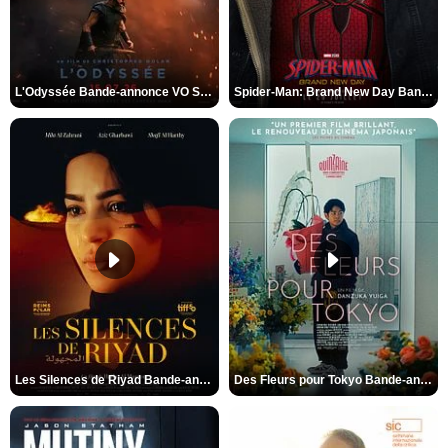
L'Odyssée Bande-annonce VO STFR
Spider-Man: Brand New Day Bande-annonce VO STFR
Les Silences de Riyad Bande-annonce VO STFR
Des Fleurs pour Tokyo Bande-annonce VO STFR