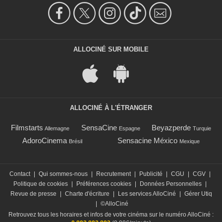
ALLOCINÉ SUR MOBILE
ALLOCINÉ À L'ÉTRANGER
Filmstarts
SensaCine
Beyazperde
Allemagne
Espagne
Turquie
AdoroCinema
Sensacine México
Brésil
Mexique
Contact
|
Qui sommes-nous
|
Recrutement
|
Publicité
|
CGU
|
CGV
|
Politique de cookies
|
Préférences cookies
|
Données Personnelles
|
Revue de presse
|
Charte d'écriture
|
Les services AlloCiné
|
Gérer Utiq
|
©AlloCiné
Retrouvez tous les horaires et infos de votre cinéma sur le numéro AlloCiné :