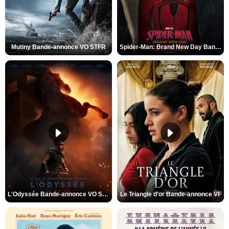
Mutiny Bande-annonce VO STFR
Spider-Man: Brand New Day Bande-annonce VO STFR
L'Odyssée Bande-annonce VO STFR
Le Triangle d'or Bande-annonce VF