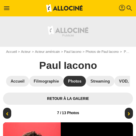
profil
menu
search
Accueil
Acteur
Acteur américain
Paul Iacono
Photos de Paul Iacono
Photo Paul Iacono
Paul Iacono
Accueil
Filmographie
Photos
Streaming
VOD, DV
RETOUR À LA GALERIE
7
/ 13 Photos