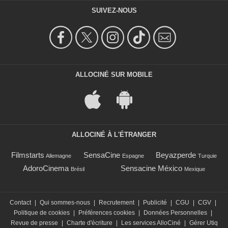
SUIVEZ-NOUS
ALLOCINÉ SUR MOBILE
ALLOCINÉ À L'ÉTRANGER
Filmstarts
SensaCine
Beyazperde
Allemagne
Espagne
Turquie
AdoroCinema
Sensacine México
Brésil
Mexique
Contact
|
Qui sommes-nous
|
Recrutement
|
Publicité
|
CGU
|
CGV
|
Politique de cookies
|
Préférences cookies
|
Données Personnelles
|
Revue de presse
|
Charte d'écriture
|
Les services AlloCiné
|
Gérer Utiq