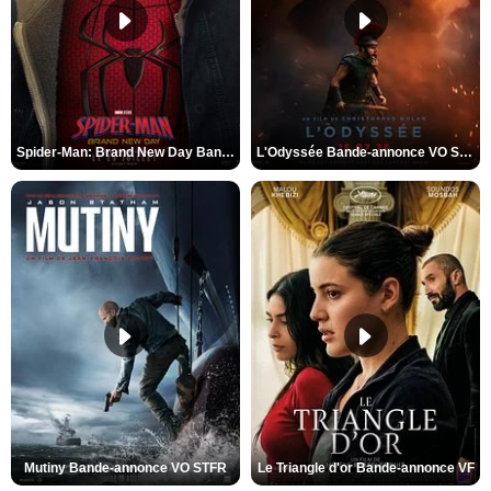
Spider-Man: Brand New Day Bande-annonce VO STFR
L'Odyssée Bande-annonce VO STFR
Mutiny Bande-annonce VO STFR
Le Triangle d'or Bande-annonce VF