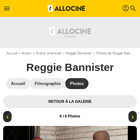
profil
menu
search
Accueil
Acteur
Acteur américain
Reggie Bannister
Photos de Reggie Bannister
Reggie Bannister
Accueil
Filmographie
Photos
RETOUR À LA GALERIE
6
/ 8 Photos