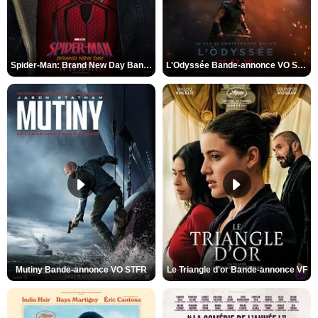
Spider-Man: Brand New Day Bande-annonce VO STFR
L'Odyssée Bande-annonce VO STFR
Mutiny Bande-annonce VO STFR
Le Triangle d'or Bande-annonce VF