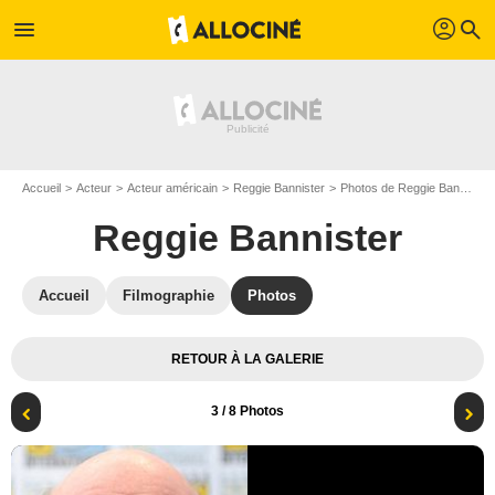
profil
menu
search
Accueil
Acteur
Acteur américain
Reggie Bannister
Photos de Reggie Bannister
Reggie Bannister
Accueil
Filmographie
Photos
RETOUR À LA GALERIE
3
/ 8 Photos