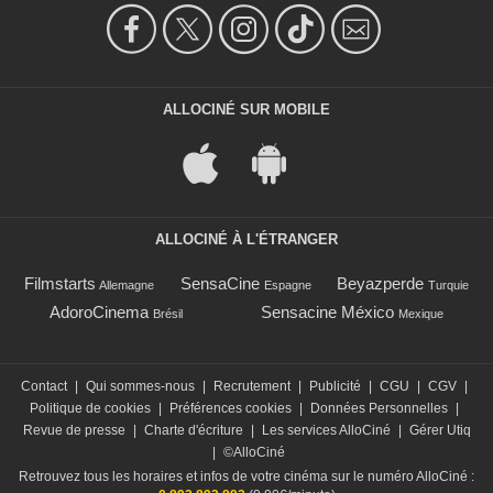
ALLOCINÉ SUR MOBILE
ALLOCINÉ À L'ÉTRANGER
Filmstarts
SensaCine
Beyazperde
Allemagne
Espagne
Turquie
AdoroCinema
Sensacine México
Brésil
Mexique
Contact
|
Qui sommes-nous
|
Recrutement
|
Publicité
|
CGU
|
CGV
|
Politique de cookies
|
Préférences cookies
|
Données Personnelles
|
Revue de presse
|
Charte d'écriture
|
Les services AlloCiné
|
Gérer Utiq
|
©AlloCiné
Retrouvez tous les horaires et infos de votre cinéma sur le numéro AlloCiné :