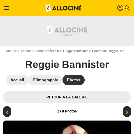
profil
menu
search
Accueil
Acteur
Acteur américain
Reggie Bannister
Photos de Reggie Bannister
Reggie Bannister
Accueil
Filmographie
Photos
RETOUR À LA GALERIE
2
/ 8 Photos