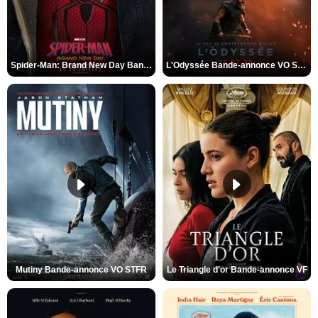
Spider-Man: Brand New Day Bande-annonce VO STFR
L'Odyssée Bande-annonce VO STFR
Mutiny Bande-annonce VO STFR
Le Triangle d'or Bande-annonce VF