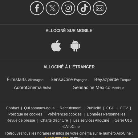
ALLOCINÉ SUR MOBILE
ALLOCINÉ À L'ÉTRANGER
Filmstarts
SensaCine
Beyazperde
Allemagne
Espagne
Turquie
AdoroCinema
Sensacine México
Brésil
Mexique
Contact
|
Qui sommes-nous
|
Recrutement
|
Publicité
|
CGU
|
CGV
|
Politique de cookies
|
Préférences cookies
|
Données Personnelles
|
Revue de presse
|
Charte d'écriture
|
Les services AlloCiné
|
Gérer Utiq
|
©AlloCiné
Retrouvez tous les horaires et infos de votre cinéma sur le numéro AlloCiné :