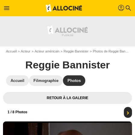
profil
menu
search
Accueil
Acteur
Acteur américain
Reggie Bannister
Photos de Reggie Bannister
Reggie Bannister
Accueil
Filmographie
Photos
RETOUR À LA GALERIE
1
/ 8 Photos