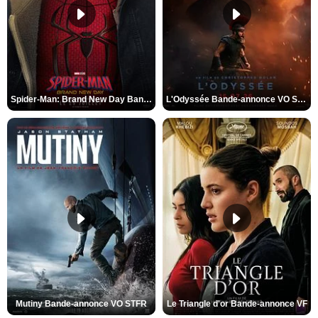
Spider-Man: Brand New Day Bande-annonce VO STFR
L'Odyssée Bande-annonce VO STFR
Mutiny Bande-annonce VO STFR
Le Triangle d'or Bande-annonce VF