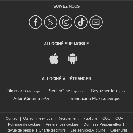
SUIVEZ-NOUS
ALLOCINÉ SUR MOBILE
ALLOCINÉ À L'ÉTRANGER
Filmstarts
SensaCine
Beyazperde
Allemagne
Espagne
Turquie
AdoroCinema
Sensacine México
Brésil
Mexique
Contact
|
Qui sommes-nous
|
Recrutement
|
Publicité
|
CGU
|
CGV
|
Politique de cookies
|
Préférences cookies
|
Données Personnelles
|
Revue de presse
|
Charte d'écriture
|
Les services AlloCiné
|
Gérer Utiq