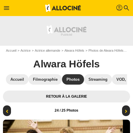
profil
menu
search
Accueil
Actrice
Actrice allemande
Alwara Höfels
Photos de Alwara Höfels
Le 
Alwara Höfels
Accueil
Filmographie
Photos
Streaming
VOD, DV
RETOUR À LA GALERIE
24
/ 25 Photos