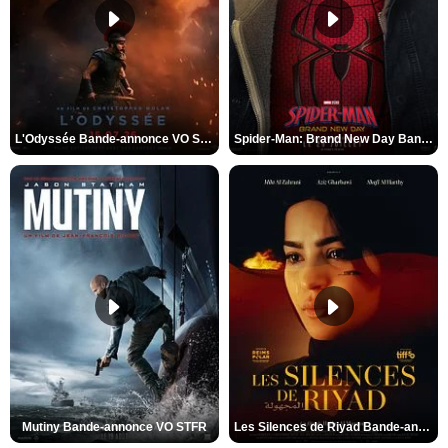
L'Odyssée Bande-annonce VO STFR
Spider-Man: Brand New Day Bande-annonce VO STFR
Mutiny Bande-annonce VO STFR
Les Silences de Riyad Bande-annonce VO STFR