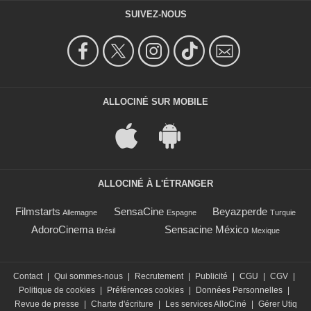
SUIVEZ-NOUS
ALLOCINÉ SUR MOBILE
ALLOCINÉ À L'ÉTRANGER
Filmstarts
SensaCine
Beyazperde
Allemagne
Espagne
Turquie
AdoroCinema
Sensacine México
Brésil
Mexique
Contact
|
Qui sommes-nous
|
Recrutement
|
Publicité
|
CGU
|
CGV
|
Politique de cookies
|
Préférences cookies
|
Données Personnelles
|
Revue de presse
|
Charte d'écriture
|
Les services AlloCiné
|
Gérer Utiq