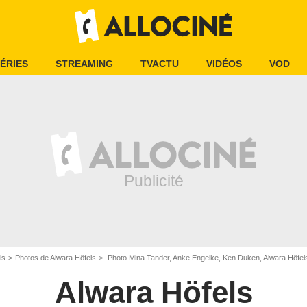
ÉRIES
STREAMING
TVACTU
VIDÉOS
VOD
ls
Photos de Alwara Höfels
Photo Mina Tander, Anke Engelke, Ken Duken, Alwara Höfel
Alwara Höfels