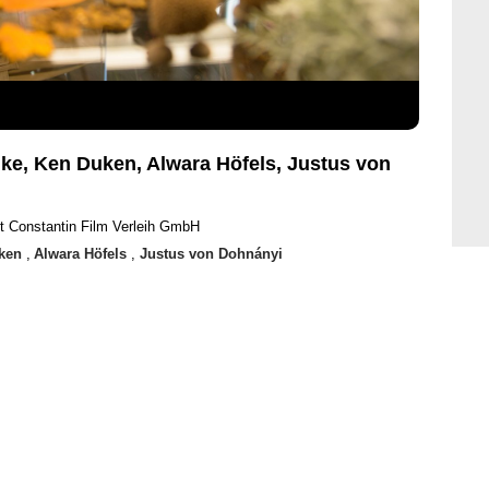
ke, Ken Duken, Alwara Höfels, Justus von
t Constantin Film Verleih GmbH
uken
,
Alwara Höfels
,
Justus von Dohnányi