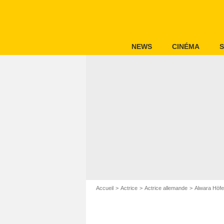
NEWS
CINÉMA
S
Accueil
Actrice
Actrice allemande
Alwara Höfe