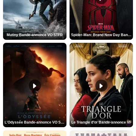
Mutiny Bande-annonce VO STFR
Spider-Man: Brand New Day Bande-annonce VO STFR
L'Odyssée Bande-annonce VO STFR
Le Triangle d'or Bande-annonce VF