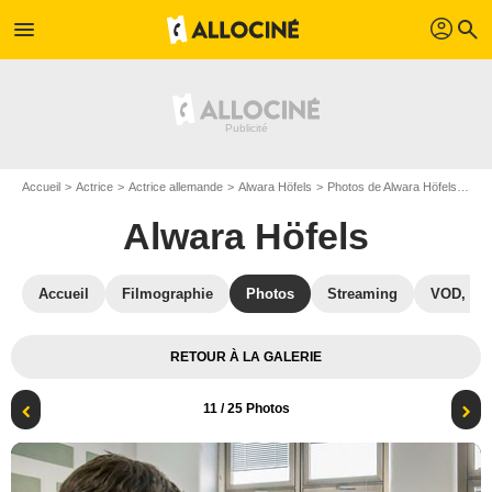
profil
menu
search
Accueil
Actrice
Actrice allemande
Alwara Höfels
Photos de Alwara Höfels
Pho
Alwara Höfels
Accueil
Filmographie
Photos
Streaming
VOD, DV
RETOUR À LA GALERIE
11
/ 25 Photos