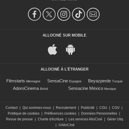
ALLOCINÉ SUR MOBILE
ALLOCINÉ À L'ÉTRANGER
Filmstarts
SensaCine
Beyazperde
Allemagne
Espagne
Turquie
AdoroCinema
Sensacine México
Brésil
Mexique
Contact
|
Qui sommes-nous
|
Recrutement
|
Publicité
|
CGU
|
CGV
|
Politique de cookies
|
Préférences cookies
|
Données Personnelles
|
Revue de presse
|
Charte d'écriture
|
Les services AlloCiné
|
Gérer Utiq
|
©AlloCiné