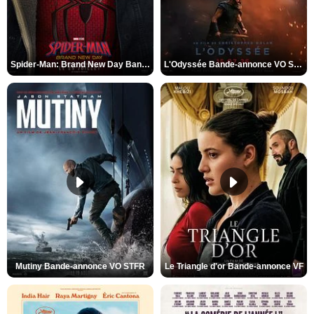
Spider-Man: Brand New Day Bande-annonce VO STFR
L'Odyssée Bande-annonce VO STFR
Mutiny Bande-annonce VO STFR
Le Triangle d'or Bande-annonce VF