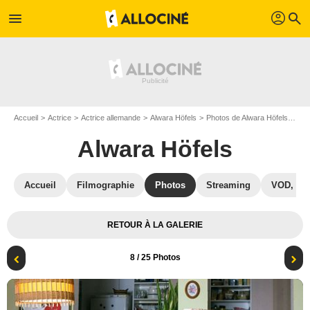
profil
menu
search
Accueil
Actrice
Actrice allemande
Alwara Höfels
Photos de Alwara Höfels
Pho
Alwara Höfels
Accueil
Filmographie
Photos
Streaming
VOD, DV
RETOUR À LA GALERIE
8
/ 25 Photos