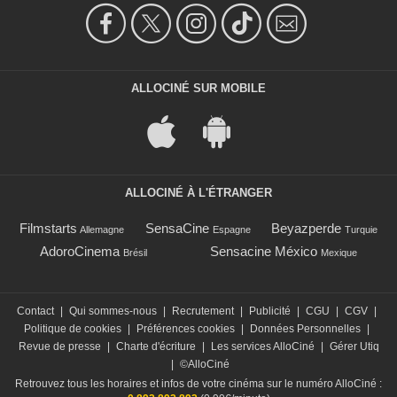
ALLOCINÉ SUR MOBILE
ALLOCINÉ À L'ÉTRANGER
Filmstarts
SensaCine
Beyazperde
Allemagne
Espagne
Turquie
AdoroCinema
Sensacine México
Brésil
Mexique
Contact
|
Qui sommes-nous
|
Recrutement
|
Publicité
|
CGU
|
CGV
|
Politique de cookies
|
Préférences cookies
|
Données Personnelles
|
Revue de presse
|
Charte d'écriture
|
Les services AlloCiné
|
Gérer Utiq
|
©AlloCiné
Retrouvez tous les horaires et infos de votre cinéma sur le numéro AlloCiné :