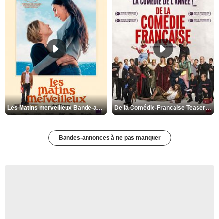
Les Matins merveilleux Bande-annonce VF
De la Comédie-Française Teaser VF
Bandes-annonces à ne pas manquer