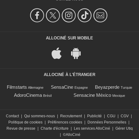
ALLOCINÉ SUR MOBILE
ALLOCINÉ À L'ÉTRANGER
Filmstarts
SensaCine
Beyazperde
Allemagne
Espagne
Turquie
AdoroCinema
Sensacine México
Brésil
Mexique
Contact
|
Qui sommes-nous
|
Recrutement
|
Publicité
|
CGU
|
CGV
|
Politique de cookies
|
Préférences cookies
|
Données Personnelles
|
Revue de presse
|
Charte d'écriture
|
Les services AlloCiné
|
Gérer Utiq
|
©AlloCiné