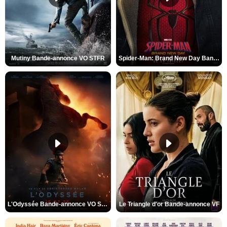
Mutiny Bande-annonce VO STFR
Spider-Man: Brand New Day Bande-annonce VO STFR
L'Odyssée Bande-annonce VO STFR
Le Triangle d'or Bande-annonce VF