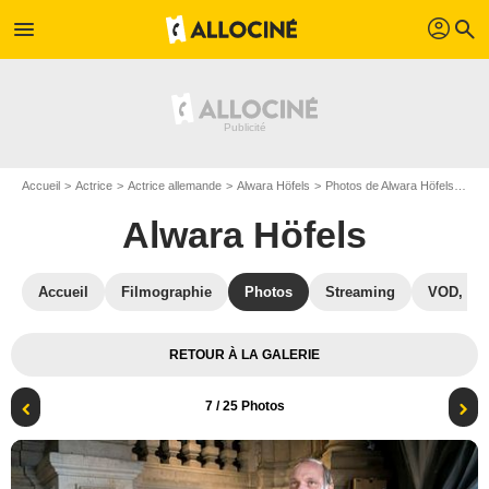
profil
menu
search
Accueil
Actrice
Actrice allemande
Alwara Höfels
Photos de Alwara Höfels
Pho
Alwara Höfels
Accueil
Filmographie
Photos
Streaming
VOD, DV
RETOUR À LA GALERIE
7
/ 25 Photos