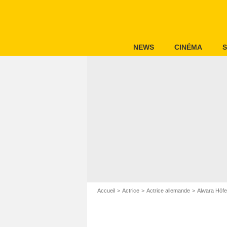
NEWS
CINÉMA
S
Accueil
Actrice
Actrice allemande
Alwara Höfe