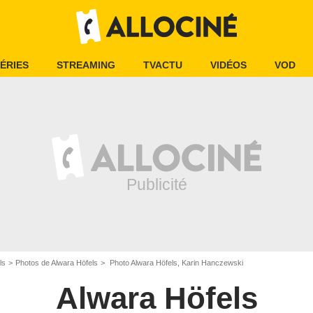
ÉRIES
STREAMING
TVACTU
VIDÉOS
VOD
ls
Photos de Alwara Höfels
Photo Alwara Höfels, Karin Hanczewski
Alwara Höfels