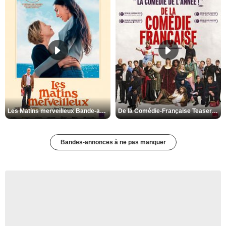
Les Matins merveilleux Bande-annonce VF
De la Comédie-Française Teaser VF
Bandes-annonces à ne pas manquer