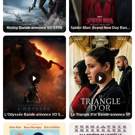
Mutiny Bande-annonce VO STFR
Spider-Man: Brand New Day Bande-annonce VO STFR
L'Odyssée Bande-annonce VO STFR
Le Triangle d'or Bande-annonce VF