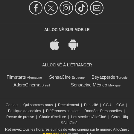
ALLOCINÉ SUR MOBILE
ALLOCINÉ À L'ÉTRANGER
Filmstarts
SensaCine
Beyazperde
Allemagne
Espagne
Turquie
AdoroCinema
Sensacine México
Brésil
Mexique
Contact
|
Qui sommes-nous
|
Recrutement
|
Publicité
|
CGU
|
CGV
|
Politique de cookies
|
Préférences cookies
|
Données Personnelles
|
Revue de presse
|
Charte d'écriture
|
Les services AlloCiné
|
Gérer Utiq
|
©AlloCiné
Retrouvez tous les horaires et infos de votre cinéma sur le numéro AlloCiné :