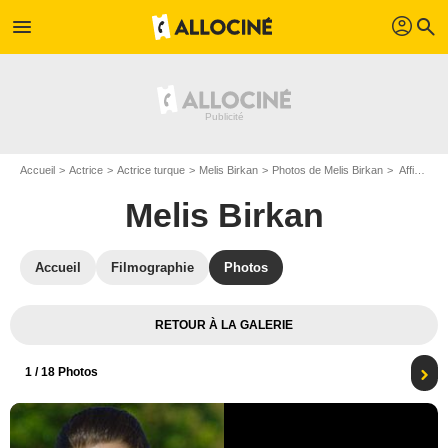
profil
menu
search
Accueil
Actrice
Actrice turque
Melis Birkan
Photos de Melis Birkan
Affiche Melis Birkan
Melis Birkan
Accueil
Filmographie
Photos
RETOUR À LA GALERIE
1
/ 18 Photos