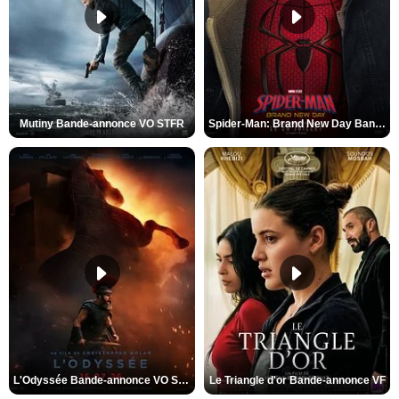
Mutiny Bande-annonce VO STFR
Spider-Man: Brand New Day Bande-annonce VO STFR
L'Odyssée Bande-annonce VO STFR
Le Triangle d'or Bande-annonce VF