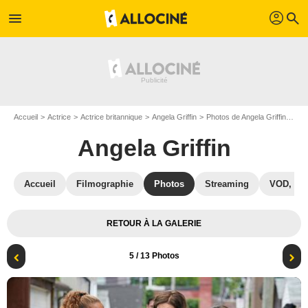
profil
menu
search
Accueil
Actrice
Actrice britannique
Angela Griffin
Photos de Angela Griffin
The
Angela Griffin
Accueil
Filmographie
Photos
Streaming
VOD, DV
RETOUR À LA GALERIE
5
/ 13 Photos