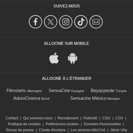
SUIVEZ-NOUS
ALLOCINÉ SUR MOBILE
ALLOCINÉ À L'ÉTRANGER
Filmstarts
SensaCine
Beyazperde
Allemagne
Espagne
Turquie
AdoroCinema
Sensacine México
Brésil
Mexique
Contact
|
Qui sommes-nous
|
Recrutement
|
Publicité
|
CGU
|
CGV
|
Politique de cookies
|
Préférences cookies
|
Données Personnelles
|
Revue de presse
|
Charte d'écriture
|
Les services AlloCiné
|
Gérer Utiq