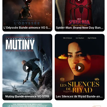
L'Odyssée Bande-annonce VO STFR
Spider-Man: Brand New Day Bande-annonce VO STFR
Mutiny Bande-annonce VO STFR
Les Silences de Riyad Bande-annonce VO STFR