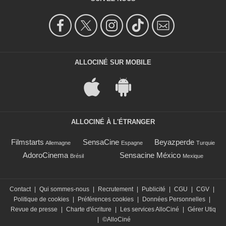
ALLOCINÉ SUR MOBILE
ALLOCINÉ À L'ÉTRANGER
Filmstarts
SensaCine
Beyazperde
Allemagne
Espagne
Turquie
AdoroCinema
Sensacine México
Brésil
Mexique
Contact
|
Qui sommes-nous
|
Recrutement
|
Publicité
|
CGU
|
CGV
|
Politique de cookies
|
Préférences cookies
|
Données Personnelles
|
Revue de presse
|
Charte d'écriture
|
Les services AlloCiné
|
Gérer Utiq
|
©AlloCiné