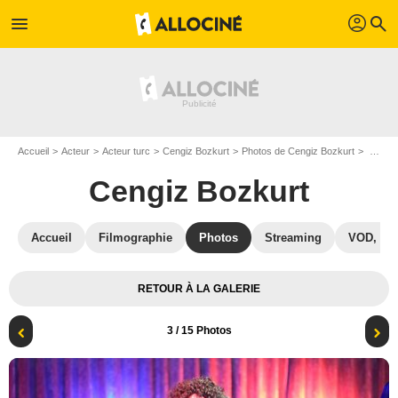
profil
menu
search
Accueil
Acteur
Acteur turc
Cengiz Bozkurt
Photos de Cengiz Bozkurt
Kara Bela : Photo Cengiz Bozkurt
Cengiz Bozkurt
Accueil
Filmographie
Photos
Streaming
VOD, DV
RETOUR À LA GALERIE
3
/ 15 Photos