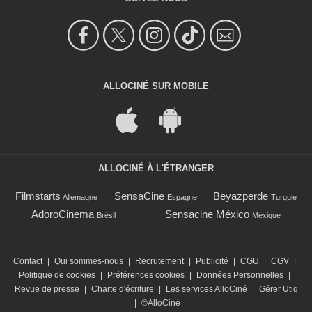
ALLOCINÉ SUR MOBILE
ALLOCINÉ À L'ÉTRANGER
Filmstarts
SensaCine
Beyazperde
Allemagne
Espagne
Turquie
AdoroCinema
Sensacine México
Brésil
Mexique
Contact
|
Qui sommes-nous
|
Recrutement
|
Publicité
|
CGU
|
CGV
|
Politique de cookies
|
Préférences cookies
|
Données Personnelles
|
Revue de presse
|
Charte d'écriture
|
Les services AlloCiné
|
Gérer Utiq
|
©AlloCiné