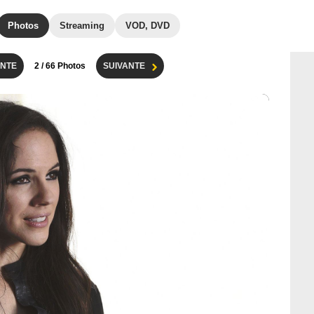
Photos
Streaming
VOD, DVD
NTE
2
/ 66 Photos
SUIVANTE