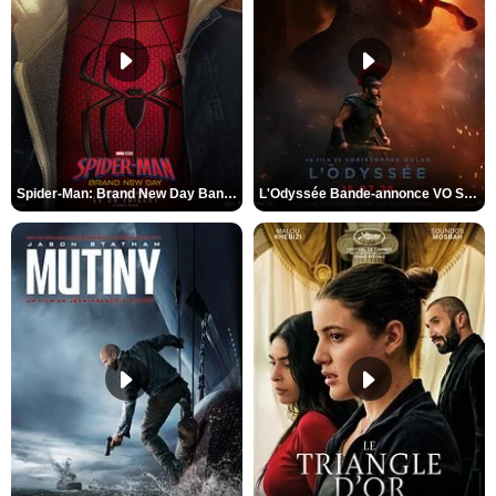
Spider-Man: Brand New Day Bande-annonce VO STFR
L'Odyssée Bande-annonce VO STFR