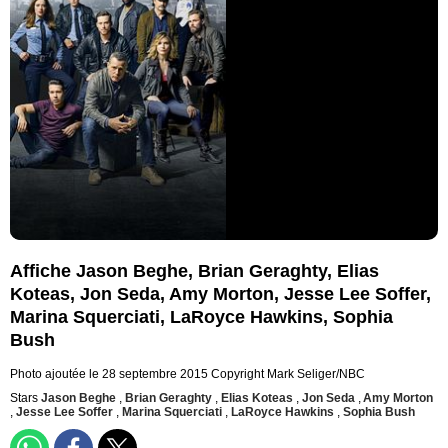
Affiche Jason Beghe, Brian Geraghty, Elias
Koteas, Jon Seda, Amy Morton, Jesse Lee Soffer,
Marina Squerciati, LaRoyce Hawkins, Sophia
Bush
Photo ajoutée le 28 septembre 2015
Copyright Mark Seliger/NBC
Stars
Jason Beghe
,
Brian Geraghty
,
Elias Koteas
,
Jon Seda
,
Amy Morton
,
Jesse Lee Soffer
,
Marina Squerciati
,
LaRoyce Hawkins
,
Sophia Bush