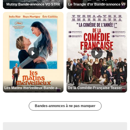
Mutiny Bande-annonce VO STFR
Le Triangle d'or Bande-annonce VF
Les Matins merveilleux Bande-annonce VF
De la Comédie-Française Teaser VF
Bandes-annonces à ne pas manquer