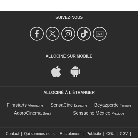
SUIVEZ-NOUS
ALLOCINÉ SUR MOBILE
ALLOCINÉ À L'ÉTRANGER
Filmstarts
SensaCine
Beyazperde
Allemagne
Espagne
Turquie
AdoroCinema
Sensacine México
Brésil
Mexique
Contact
|
Qui sommes-nous
|
Recrutement
|
Publicité
|
CGU
|
CGV
|