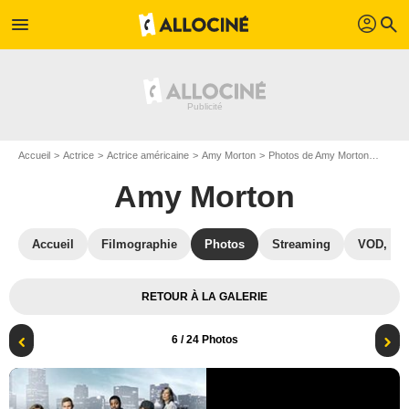
profil
menu
search
Accueil
Actrice
Actrice américaine
Amy Morton
Photos de Amy Morton
Affic
Amy Morton
Accueil
Filmographie
Photos
Streaming
VOD, DV
RETOUR À LA GALERIE
6
/ 24 Photos