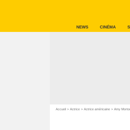
NEWS
CINÉMA
S
Accueil
Actrice
Actrice américaine
Amy Morto