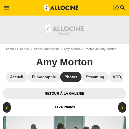
profil
menu
search
Accueil
Actrice
Actrice américaine
Amy Morton
Photos de Amy Morton
Chica
Amy Morton
Accueil
Filmographie
Photos
Streaming
VOD, DV
RETOUR À LA GALERIE
3
/ 24 Photos