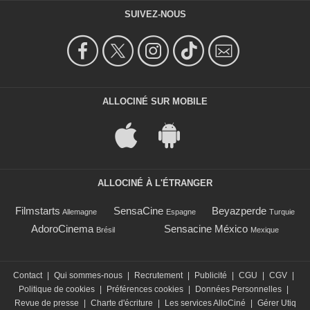
SUIVEZ-NOUS
ALLOCINÉ SUR MOBILE
ALLOCINÉ À L'ÉTRANGER
Filmstarts
SensaCine
Beyazperde
Allemagne
Espagne
Turquie
AdoroCinema
Sensacine México
Brésil
Mexique
Contact
|
Qui sommes-nous
|
Recrutement
|
Publicité
|
CGU
|
CGV
|
Politique de cookies
|
Préférences cookies
|
Données Personnelles
|
Revue de presse
|
Charte d'écriture
|
Les services AlloCiné
|
Gérer Utiq