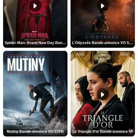
Spider-Man: Brand New Day Bande-annonce VO STFR
L'Odyssée Bande-annonce VO STFR
Mutiny Bande-annonce VO STFR
Le Triangle d'or Bande-annonce VF