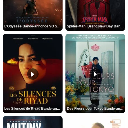
L'Odyssée Bande-annonce VO STFR
Spider-Man: Brand New Day Bande-annonce VO STFR
Les Silences de Riyad Bande-annonce VO STFR
Des Fleurs pour Tokyo Bande-annonce VO STFR