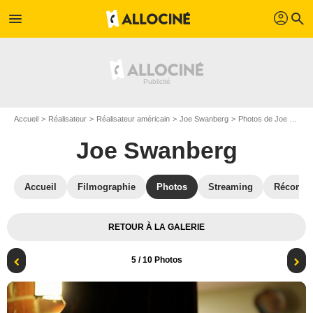
profil
menu
search
Accueil
Réalisateur
Réalisateur américain
Joe Swanberg
Photos de Joe Swanberg
Joe Swanberg
Accueil
Filmographie
Photos
Streaming
Récompe
RETOUR À LA GALERIE
5
/ 10 Photos