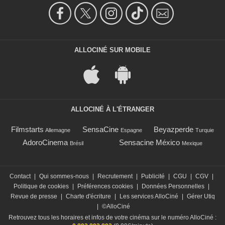
ALLOCINÉ SUR MOBILE
ALLOCINÉ À L'ÉTRANGER
Filmstarts
SensaCine
Beyazperde
Allemagne
Espagne
Turquie
AdoroCinema
Sensacine México
Brésil
Mexique
Contact
|
Qui sommes-nous
|
Recrutement
|
Publicité
|
CGU
|
CGV
|
Politique de cookies
|
Préférences cookies
|
Données Personnelles
|
Revue de presse
|
Charte d'écriture
|
Les services AlloCiné
|
Gérer Utiq
|
©AlloCiné
Retrouvez tous les horaires et infos de votre cinéma sur le numéro AlloCiné :