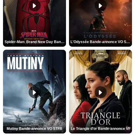
Spider-Man: Brand New Day Bande-annonce VO STFR
L'Odyssée Bande-annonce VO STFR
Mutiny Bande-annonce VO STFR
Le Triangle d'or Bande-annonce VF