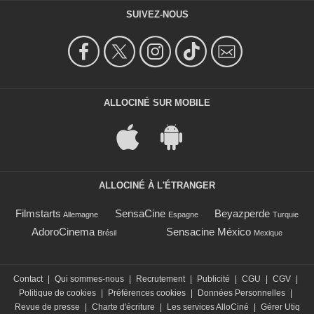
SUIVEZ-NOUS
ALLOCINÉ SUR MOBILE
ALLOCINÉ À L'ÉTRANGER
Filmstarts
SensaCine
Beyazperde
Allemagne
Espagne
Turquie
AdoroCinema
Sensacine México
Brésil
Mexique
Contact
|
Qui sommes-nous
|
Recrutement
|
Publicité
|
CGU
|
CGV
|
Politique de cookies
|
Préférences cookies
|
Données Personnelles
|
Revue de presse
|
Charte d'écriture
|
Les services AlloCiné
|
Gérer Utiq