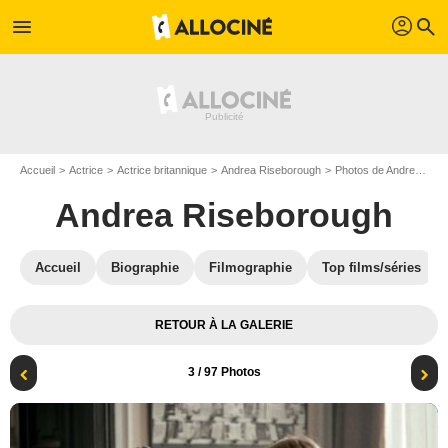
profil
menu
search
Accueil
Actrice
Actrice britannique
Andrea Riseborough
Photos de Andrea Riseborough
Andrea Riseborough
Accueil
Biographie
Filmographie
Top films/séries
RETOUR À LA GALERIE
3
/ 97 Photos