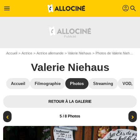
profil
menu
search
Accueil
Actrice
Actrice allemande
Valerie Niehaus
Photos de Valerie Niehaus
Valerie Niehaus
Accueil
Filmographie
Photos
Streaming
VOD, DV
RETOUR À LA GALERIE
5
/ 8 Photos