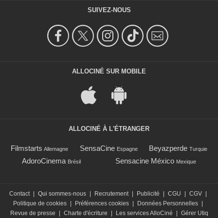
SUIVEZ-NOUS
ALLOCINÉ SUR MOBILE
ALLOCINÉ À L'ÉTRANGER
Filmstarts
SensaCine
Beyazperde
Allemagne
Espagne
Turquie
AdoroCinema
Sensacine México
Brésil
Mexique
Contact
|
Qui sommes-nous
|
Recrutement
|
Publicité
|
CGU
|
CGV
|
Politique de cookies
|
Préférences cookies
|
Données Personnelles
|
Revue de presse
|
Charte d'écriture
|
Les services AlloCiné
|
Gérer Utiq