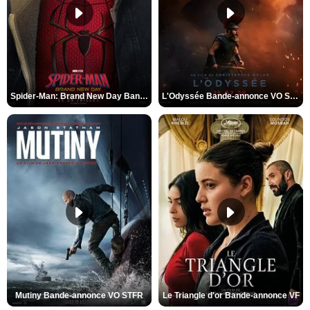
Spider-Man: Brand New Day Bande-annonce VO STFR
L'Odyssée Bande-annonce VO STFR
Mutiny Bande-annonce VO STFR
Le Triangle d'or Bande-annonce VF