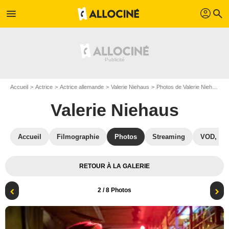
profil
menu
search
Accueil
Actrice
Actrice allemande
Valerie Niehaus
Photos de Valerie Niehaus
Valerie Niehaus
Accueil
Filmographie
Photos
Streaming
VOD, DV
RETOUR À LA GALERIE
2
/ 8 Photos