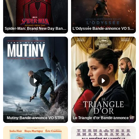
Spider-Man: Brand New Day Bande-annonce VO STFR
L'Odyssée Bande-annonce VO STFR
Mutiny Bande-annonce VO STFR
Le Triangle d'or Bande-annonce VF