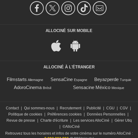
ALLOCINÉ SUR MOBILE
ALLOCINÉ À L'ÉTRANGER
Filmstarts
SensaCine
Beyazperde
Allemagne
Espagne
Turquie
AdoroCinema
Sensacine México
Brésil
Mexique
Contact
|
Qui sommes-nous
|
Recrutement
|
Publicité
|
CGU
|
CGV
|
Politique de cookies
|
Préférences cookies
|
Données Personnelles
|
Revue de presse
|
Charte d'écriture
|
Les services AlloCiné
|
Gérer Utiq
|
©AlloCiné
Retrouvez tous les horaires et infos de votre cinéma sur le numéro AlloCiné :