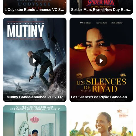
L'Odyssée Bande-annonce VO STFR
Spider-Man: Brand New Day Bande-annonce VO STFR
Mutiny Bande-annonce VO STFR
Les Silences de Riyad Bande-annonce VO STFR