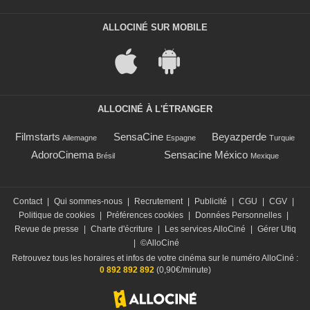
ALLOCINÉ SUR MOBILE
ALLOCINÉ À L'ÉTRANGER
Filmstarts
SensaCine
Beyazperde
Allemagne
Espagne
Turquie
AdoroCinema
Sensacine México
Brésil
Mexique
Contact
|
Qui sommes-nous
|
Recrutement
|
Publicité
|
CGU
|
CGV
|
Politique de cookies
|
Préférences cookies
|
Données Personnelles
|
Revue de presse
|
Charte d'écriture
|
Les services AlloCiné
|
Gérer Utiq
|
©AlloCiné
Retrouvez tous les horaires et infos de votre cinéma sur le numéro AlloCiné :
0 892 892 892
(0,90€/minute)